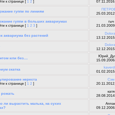
ти к странице [
1
2
]
07.11.2016
ПЕТРО
ржание гуппи по линиям
25.03.2012
ржание гуппи в больших аквариумах
гыч
ти к странице [
1
2
3
]
21.03.2009
Dolor
ск аквариума без растений
13.12.2015
Dolor
т
12.12.2015
Юрий_Ду
нтом или без....
15.09.2006
kaverd
риум скатка
01.02.2015
улирование нереста
Сэм
ти к странице [
1
2
]
20.11.2012
катя
а рожать
28.08.2014
о ли вырастить малька, на сухих
Annae
ах?
09.12.2006