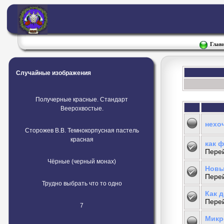
Глав
Случайные изображения
Получерные красные. Стандарт
Веерохвостые.
нехоч
Сторожев В.В. Темнокорпусная пастель
красная
как 
Перей
Чёрные (черный монах)
Новы
Перей
Трудно выбрать что то одно
Как 
Перей
7
Микр