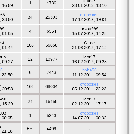
igor17
1
4736
, 16:59
23.01.2013, 13:10
365
сторожев
34
25393
, 23:50
17.12.2012, 19:01
999
тихон999
4
6354
, 01:05
15.07.2012, 14:28
ий
С тас
106
56058
, 01:44
21.06.2012, 17:12
ина
igor17
12
10977
, 09:27
16.02.2012, 09:28
56
boba56
6
7443
, 22:50
11.12.2011, 09:54
a
сторожев
166
68034
, 20:58
05.12.2011, 22:23
ков
igor17
24
16458
, 15:29
02.12.2011, 17:17
2003
сторожев
1
5243
, 00:05
14.07.2011, 00:32
a
Нет
4499
-
, 21:18