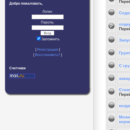
Перей
Добро пожаловать,
Логин:
Соде
Пароль:
соде
Перей
Запомнить
Запу
[
Регистрация
]
Грун
[
Восстановить?
]
С гру
Счетчики
аква
Стим
Перей
когд
Можн
корм