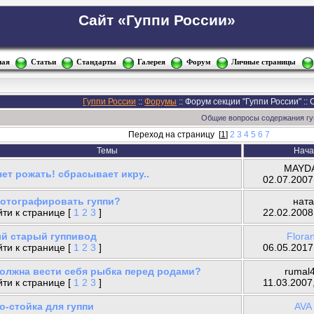
Сайт «Гуппи России»
ная
Статьи
Стандарты
Галерея
Форум
Личные страницы
Гуппи России
::
Форумы
:: Форум секции "Гуппи России" :
Общие вопросы содержания гу
Переход на страницу
[
1
]
2
3
4
5
6
7
Темы
Нача
MAYD
ет рожать! сбрасывает икру..
02.07.2007
фотографировать гуппи?
ната
ти к странице [
1
2
3
]
22.02.2008
й старый гуппивод
Flora
ти к странице [
1
2
3
]
06.05.2017
должна вести себя рыбка перед родами?
rumal4
ти к странице [
1
2
3
]
11.03.2007
о-стойка для гуппи
AVA