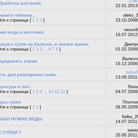
Сэм
бработка растений
22.01.2013
сните чайнику...
aleks_
ти к странице [
1
2
3
]
23.10.2008
тихон
ная вода и растения
15.07.2012
иум с гуппи на балконе, в летнее время.
Дмитр
ти к странице [
1
2
3
...
6
7
8
]
01.02.2008
Валент
чередовать корма
15.12.2006
boba
сть для разведения гуппи.
13.09.2011
ратура и пол .
Ran
ти к странице [
1
2
3
...
10
11
12
]
04.07.2008
еры гуппи
Плотни
ти к странице [
1
2
]
26.05.2009
fialka_
ЛЬКО НУЖНО ВОДЫ
14.07.2011
swet
С ГУППИ ?
25.05.2011