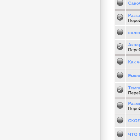
Сано
Разъя
Перей
соле
Аквар
Перей
Как 
Емко
Темпе
Перей
Разм
Перей
СКО
ЧТО 