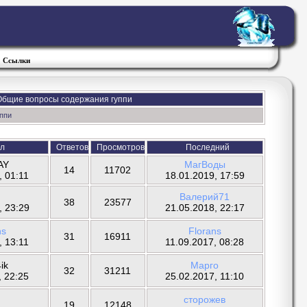
Ссылки
: Общие вопросы содержания гуппи
ппи
л
Ответов
Просмотров
Последний
AY
МагВоды
14
11702
, 01:11
18.01.2019, 17:59
Валерий71
38
23577
, 23:29
21.05.2018, 22:17
ns
Florans
31
16911
, 13:11
11.09.2017, 08:28
ik
Марго
32
31211
, 22:25
25.02.2017, 11:10
сторожев
19
12148