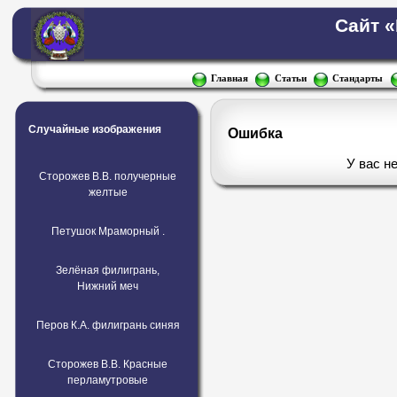
Сайт 
Главная
Статьи
Стандарты
Случайные изображения
Ошибка
У вас н
Сторожев В.В. получерные
желтые
Петушок Мраморный .
Зелёная филигрань,
Нижний меч
Перов К.А. филигрань синяя
Сторожев В.В. Красные
перламутровые