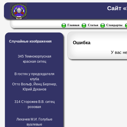
Сайт 
Главная
Статьи
Стандарты
Случайные изображения
Ошибка
У вас н
345 Темнокорпусная
красная ситец
В гостях у председателя
клуба
Отто Вольф, Йенц Бергнер,
Юрий Духанов
314 Сторожев В.В. ситец
розовая
Лихачев М.И. Голубые
вуалевые