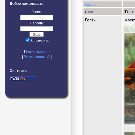
Добро пожаловать,
Наверх
Логин:
Grad
01.
Гость
моск
Пароль:
Запомнить
[
Регистрация
]
[
Восстановить?
]
Счетчики