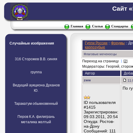
Сайт 
Главная
Статьи
Стандарты
Гуппи России
::
Форумы
:: Д
Случайные изображения
карпозубые
Флаговые меченосцы
316 Сторожев В.В. синяя
Переход на страницу
1
[
2
]
Модераторы: Георгий, стороже
группа
Автор
Доба
zww
11.
Ведущий аукциона Духанов
По г
Ю.
ID пользователя
Таракатум обыкновенный
#1415
Зарегистрирован:
09.03.2011, 20:54
Перов К.А. филигрань
Откуда: Ростов-
металика желтый
на-Дону
Сообщений: 111