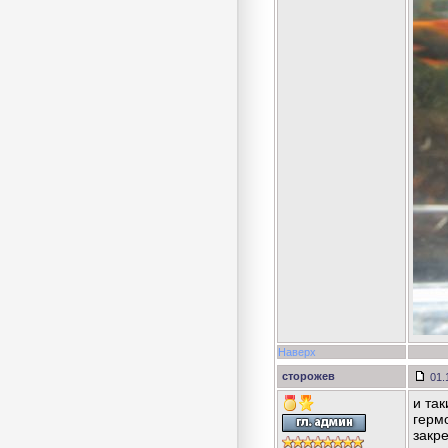
Наверх
сторожев
01.
и та
герм
закре