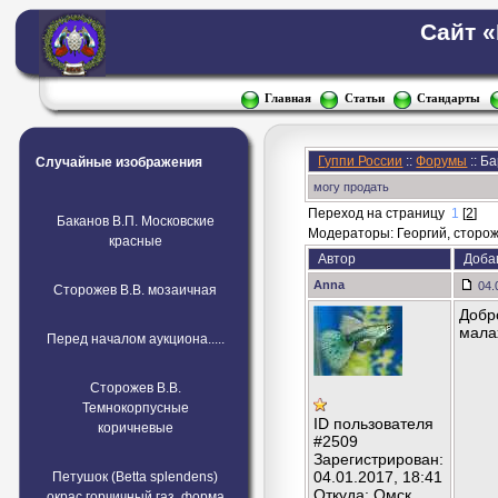
Сайт 
Главная
Статьи
Стандарты
Гуппи России
::
Форумы
:: Б
Случайные изображения
могу продать
Переход на страницу
1
[
2
]
Баканов В.П. Московские
Модераторы: Георгий, стороже
красные
Автор
Доба
Anna
04.
Сторожев В.В. мозаичная
Добр
мала
Перед началом аукциона.....
Сторожев В.В.
Темнокорпусные
ID пользователя
коричневые
#2509
Зарегистрирован:
04.01.2017, 18:41
Петушок (Betta splendens)
Откуда: Омск
окрас горчичный газ, форма