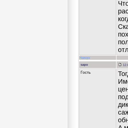
Чт
ра
ко
Ск
по
по
от
Наверх
sapo
12.
Гость
Тог
Име
цен
под
ди
са
об
А 