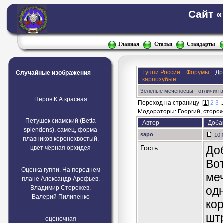
Сайт 
Главная
Статьи
Стандарты
Гуппи России
::
Форумы
:: Д
Случайные изображения
карпозубые
Зеленые меченосцы - отличия в
Перов К.А красная
Переход на страницу
[
1
]
2
3
.
Модераторы: Георгий, стороже
Петушок сиамский (Betta
Автор
Доба
splendens), самец, форма
sapo
10.
плавников коронохвостый,
Гость
До
цвет чёрная орхидея
Вот
Оценка гуппи. На переднем
ме
плане Александр Арефьев,
Владимир Сторожев,
одн
Валерий Пилипенко
ко
шт
оценочная