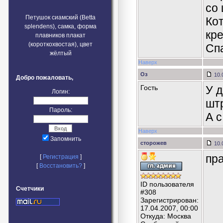
со
Петушок сиамский (Betta
Ко
splendens), самка, форма
кр
плавников плакат
(короткохвостая), цвет
Спа
жёлтый
Наверх
Оз
10.
Добро пожаловать,
Гость
У 
Логин:
шт
Пароль:
А 
Наверх
Запомнить
сторожев
10.
пр
[
Регистрация
]
[
Восстановить?
]
ID пользователя
Счетчики
#308
Зарегистрирован:
17.04.2007, 00:00
Откуда: Москва