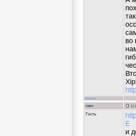
пох
так
ос
са
во 
на
гиб
че
Вт
Xip
htt
Наверх
sapo
12.
Гость
ht
E
и д