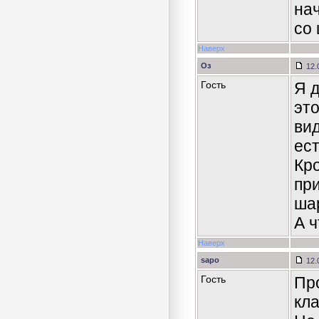
на
со
Наверх
Оз
12.
Гость
Я 
это
вид
ес
Кро
пр
ша
А 
Наверх
sapo
12.
Гость
Пр
кла