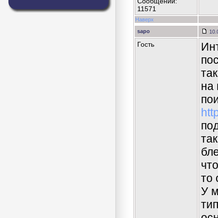
Сообщений:
11571
Наверх
sapo
10.
Гость
Инт
пос
так
на 
пои
htt
по
та
бл
что
то 
У 
тип
ос